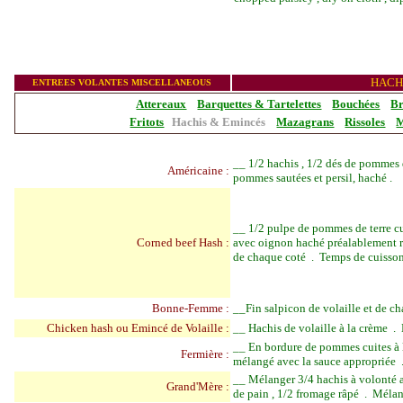
_______________
HACH
ENTREES VOLANTES MISCELLANEOUS
Attereaux
Barquettes & Tartelettes
Bouchées
Br
Fritots
Hachis & Emincés
Mazagrans
Rissoles
M
__
1/2 hachis , 1/2 dés de pommes 
Américaine :
pommes sautées et persil, haché .
__
1/2 pulpe de pommes de terre cuit
Corned beef Hash :
avec oignon haché préalablement re
de chaque coté . Temps de cuisson
Bonne-Femme :
__
Fin salpicon de volaille et de 
Chicken hash ou Emincé de Volaille :
__
Hachis de volaille à la crème . 
__
En bordu
re
de pommes cuites à l
Fermière :
mélangé avec la sauce appropriée 
__
Mélanger 3/4 hachis à volonté
Grand'Mère :
de pain , 1/2 fromage râpé . Mélan