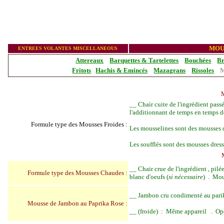
MOU
ENTREES VOLANTES MISCELLANEOUS
Attereaux
Barquettes & Tartelettes
Bouchées
Br
Fritots
Hachis & Emincés
Mazagrans
Rissoles
M
__
Chair cuite de l'ingrédient pass
l'additionnant de temps en temps de
Formule type des Mousses Froides :
Les mousselines sont des mousses d
Les soufflés sont des mousses dress
__
Chair crue de l'ingrédient , pil
Formule type des Mousses Chaudes :
blanc d'oeufs (
si nécessaire
) . Mou
__
Jambon cru condimenté au parik
Mousse de Jambon au Paprika Rose :
__ (froide) : Même appareil . Op