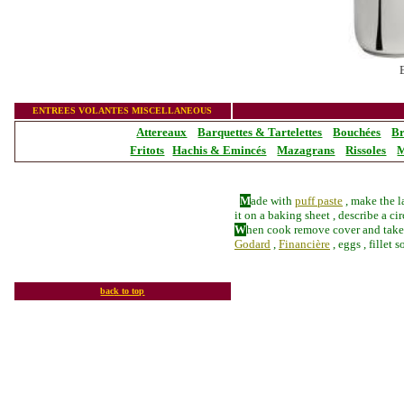
_______________
ENTREES VOLANTES MISCELLANEOUS
Attereaux
Barquettes & Tartelettes
Bouchées
Br
Fritots
Hachis & Emincés
Mazagrans
Rissoles
M
M
ade with
puff paste
, make the la
it on a baking sheet , describe a ci
W
hen cook remove cover and take o
Godard
,
Financière
, eggs , fillet 
bac
k to top
__________________________________
_____________________________________