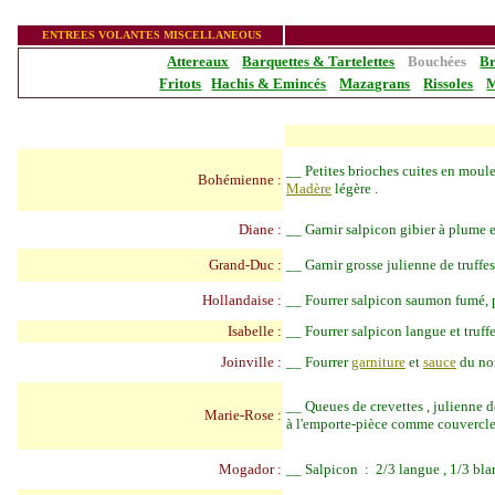
_______________
ENTREES VOLANTES MISCELLANEOUS
Attereaux
Barquettes & Tartelettes
Bouchées
Br
Fritots
Hachis & Emincés
Mazagrans
Rissoles
M
__
Petites brioches cuites en moules
Bohémienne :
Madère
légère .
Diane :
__
Garnir salpicon gibier à plume et
Grand-Duc :
__
Garnir grosse julienne de truffes
Hollandaise :
__
Fourrer salpicon saumon fumé, p
Isabelle :
__
Fourrer salpicon langue et truffe
Joinville :
__
Fourrer
garniture
et
sauce
du no
__
Queues de crevettes , julienne de
Marie-Rose :
à l'emporte-pièce comme couvercle
Mogador :
__
Salpicon : 2/3 langue , 1/3 blan