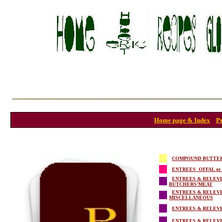
Home page & Index
P
COMPOUND BUTTE
ENTREES OFFAL or Va
ENTREES & RELEV
BUTCH
ERS'MEAT
ENTREES & RELEV
MISCELLANEOUS
ENTREES & RELEV
ENTREES & RELEV