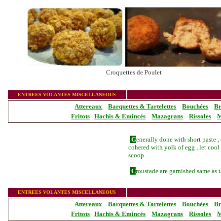
Croquettes de Poulet
_______________
ENTREES VOLANTES MISCELLANEOUS
Attereaux
Barquettes & Tartelettes
Bouchées
Br
Fritots
Hachis & Emincés
Mazagrans
Rissoles
M
G
enerally done with short paste 
cohered with yolk of egg , let cool 
scoop .
C
rous
tade are garnished same as t
_______________
ENTREES VOLANTES MISCELLANEOUS
Attereaux
Barquettes & Tartelettes
Bouchées
Br
Fritots
Hachis & Emincés
Mazagrans
Rissoles
M