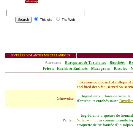
Sitemap
_____________________
This site
The Web
ass
_______________
ENTR
É
ES VOLANTES MISCELLANEOUS
Attereaux
Barquettes & Tartelettes
Bouchées
Br
Fritots
Hachis & Emincés
Mazagrans
Rissoles
M
Skewers composed of co
l
lops o
f 
and fried deep fat , served on 'servi
__
Ingr
é
dients : foies de volaille ,
Génevoise :
d'artichauts enrobés sauce
Duxelle
__
Ingrédients : queues de homards
Pahlen :
Villeroy
. Finir comme formule type 
croquette de riz fourrée d'un salpi