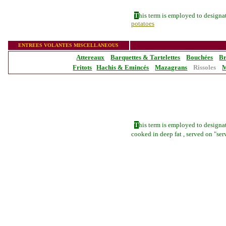
T
his term is employed to designa
potatoes
_______________
ENTREES VOLANTES MISCELLANEOUS
Attereaux
Barquettes & Tartelettes
Bouchées
Br
Fritots
Hachis & Emincés
Mazagrans
Rissoles
M
T
his term is employed to designat
cooked in deep fat , served on "servi
_______________