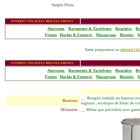
Simple Pilaw
_______________
ENTREES VOLANTES MISCELLANEOUS
Attereaux
Barquettes & Tartelettes
Bouchées
Br
Fritots
Hachis & Emincés
Mazagrans
Rissoles
M
Same preparation as
CROQUETTE
_______________
ENTREES VOLANTES MISCELLANEOUS
Attereaux
Barquettes & Tartelettes
Bouchées
Br
Fritots
Hachis & Emincés
Mazagrans
Rissoles
M
__
Remplir timbale mi-hauteur ave
Bontoux :
rognons , escalopes de blanc de vola
Milanaise :
__
Même que précédent avec garnit