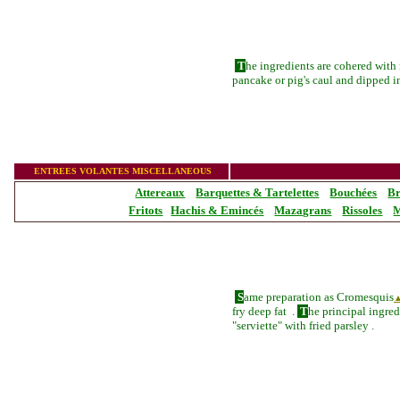
T
he ing
redients are cohered wit
pancake or pig's caul and dipped in 
_______________
ENTREES VOLANTES MISCELLANEOUS
Attereaux
Barquettes & Tartelettes
Bouchées
Br
Fritots
Hachis & Emincés
Mazagrans
Rissoles
M
S
ame preparation as Cromesquis
fry deep fat .
T
he principal ingredi
"serviette" with fried parsley .