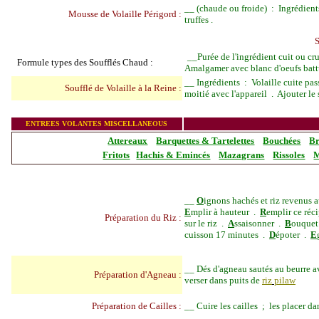
__
(chaude ou froide) : Ingrédients 
Mousse de Volaille Périgord :
truffes .
__
Purée de l'ingrédient cuit ou c
Formule types des Soufflés Chaud :
Amalgamer avec blanc d'oeufs battu
__
Ingrédients : Volaille cuite pass
Soufflé de Volaille à la Reine :
moitié avec l'appareil . Ajouter le
_______________
ENTREES VOLANTES MISCELLANEOUS
Attereaux
Barquettes & Tartelettes
Bouchées
Br
Fritots
Hachis & Emincés
Mazagrans
Rissoles
M
__
O
ignons hachés et riz revenus 
E
mplir à hauteur .
R
emplir ce réc
Préparation du Riz :
sur le riz .
A
ssaisonner .
B
ouquet
cuisson 17 minutes .
D
époter .
E
__
Dés d'agneau sautés au beurre a
Préparation d'Agneau :
verser dans puits de
riz
pilaw
Préparation de Cailles :
__
Cuire les cailles ; les placer d