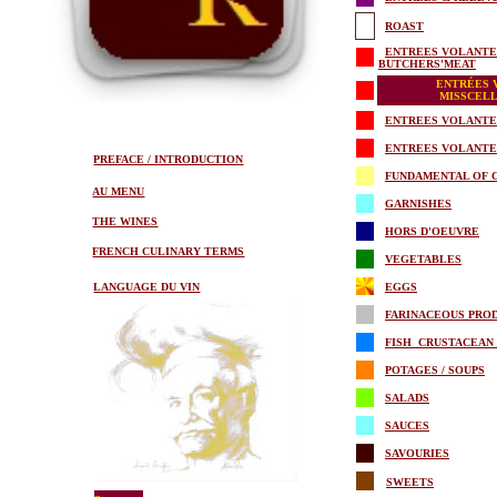
ROAST
ENTREES VOLANTE
BUTCHERS'MEAT
ENTR
É
ES 
MISSCEL
ENTREES VOLANTE
ENTREES VOLANTE
PREFACE / INTRODUCTION
FUNDAMENTAL OF 
AU MENU
.
GARNI
S
HE
S
THE WINES
.
HORS D'OEUVRE
FRENCH CULINARY TERMS
.
VEGETABLES
LANGUAGE DU VIN
E
GG
S
FARINACEOUS PRO
FISH CRUSTACE
AN
POTAGES / SOUPS
SALADS
SAUCES
SAVOURIES
SWEETS