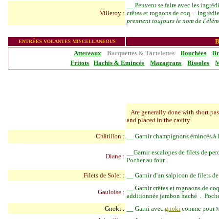
__
Peuvent se faire avec les ingrédi
Villeroy :
crêtes et rognons de coq . Ingrédi
prennent toujours le nom de l'élém
_______________
B
ENTR
É
ES VOLANTES MISCELLANEOUS
Attereaux
Barquettes & Tartelettes
Bouchées
Br
Fritots
Hachis & Emincés
Mazagrans
Rissoles
M
Are generally don
e with short pa
and placed in the cavity
Châtillon :
__
Garnir champignons émincés à 
__
Garnir escalopes de filets de per
Diane :
Pocher au four .
Filets de Sole: :
__
Garnir d'un salpicon de filets de
__
Garnir crêtes et rognaons de coq
Gauloise :
additionnée jambon haché . Pocher
Gnoki :
__
Garni avec
gnoki
comme pour