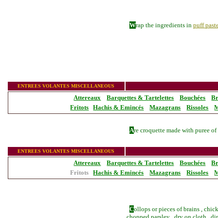
W
rap the ingredients in
puff past
_______________
ENTREES VOLANTES MISCELLANEOUS
Attereaux
Barquettes & Tartelettes
Bouchées
Br
Fritots
Hachis & Emincés
Mazagrans
Rissoles
M
A
re croquette made with puree of
_______________
ENTREES VOLANTES MISCELLANEOUS
Attereaux
Barquettes & Tartelettes
Bouchées
Br
Fritots
Hachis & Emincés
Mazagrans
Rissoles
M
C
ollops or pieces of brains , chick
c
hopped parsley , dry on cloth , di