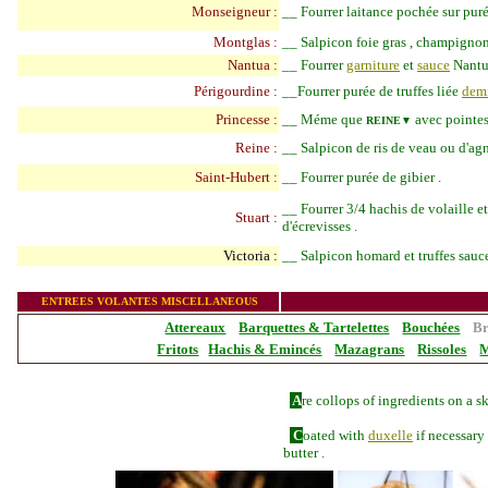
Monseigneur :
__
Fourrer laitance pochée sur pur
Montglas :
__
Salpicon foie gras , champignons 
Nantua :
__
Fourrer
garniture
et
sauce
Nantu
Périgourdine :
__
Fourrer purée de truffes liée
demi
Princesse :
__
Méme que
avec pointes
REINE▼
Reine :
__
Salpicon de ris de veau ou d'agn
Saint-Hubert :
__
Fourrer purée de gibier .
__
Fourrer 3/4 hachis de volaille 
Stuart :
d'écrevisses .
Victoria :
__
Salpicon homard et truffes sau
_______________
ENT
R
EES VOLANTES MISCELLANEOUS
Attereaux
Barquettes & Tartelettes
Bouchées
Br
Fritots
Hachis & Emincés
Mazagrans
Rissoles
M
A
re collops of ingredients on a s
C
oated with
duxelle
if
necessary 
butter .