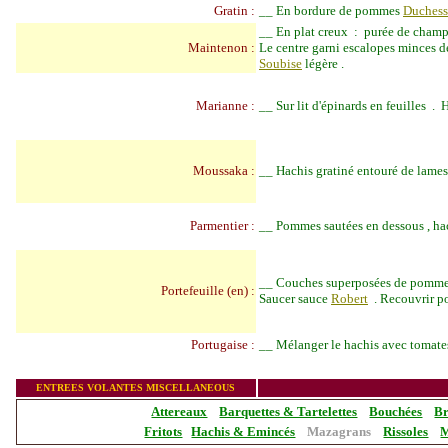
Gratin :
__
En bordure de pommes
Duchess
__
En plat creux : purée de champi
Maintenon :
Le centre garni escalopes minces de
S
oubise
légère .
Marianne :
__
Sur lit d'épinards en feuilles .
Moussaka :
__
Hachis gratiné entouré de lames 
Parmentier :
__
Pommes sautées en dessous , ha
__
Couches superposées de pommes
Portefeuille (en) :
Saucer sauce
Robert
. Recouvrir p
Portugaise :
__
Mélanger le hachis avec tomates
_______________
ENTREES VOLANTES MISCELLAN
EO
US
Attereaux
Barquettes & Tartelettes
Bouchées
Br
Fritots
Hachis & Emincés
Mazagrans
Rissoles
M