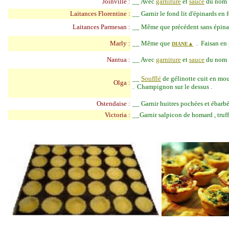
Joinville :
__
Avec
garniture
et
sauce
du nom 
Laitances Florentine :
__
Garnir le fond lit d'épinards e
Laitances Parmesan :
__
Même que précédent sans épinar
Marly :
__
Même que
. Faisan en 
DIANE▲
Nantua :
__
Avec
garniture
et
sauce
du nom 
__
Soufflé
de gélinotte cuit en mou
Olga :
. Champignon sur le dessus .
Ostendaise :
__
Garnir huitres pochées et ébarbé
Victoria :
__
Garnir salpicon de homard , truff