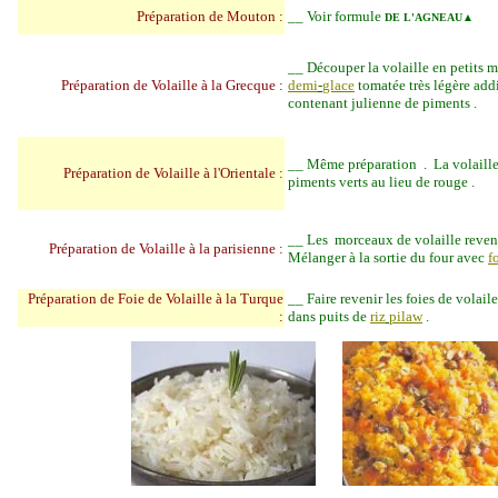
Préparation de Mouton :
__
Voir formule
DE L'AGNEAU▲
__
Découper la volaille en petits 
Préparation de Volaille à la Grecque :
demi
-
glace
tomatée très légère add
contenant julienne de piments .
__
Même préparation . La volaille
Préparation de Volaille à l'Orientale :
piments verts au lieu de rouge .
__
Les morceaux de volaille revenu
Préparation de Volaille à la parisienne :
Mélanger à la sortie du four avec
f
Préparation de Foie de Volaille à la Turque
__
Faire revenir les foies de volai
:
dans puits de
riz
pilaw
.