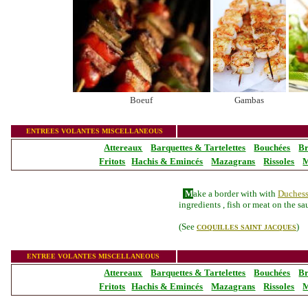
Boeuf
Gambas
_______________
ENTREES VOLANTES MISCELLANEOUS
Attereaux
Barquettes & Tartelettes
Bouchées
Br
Fritots
Hachis & Emincés
Mazagrans
Rissoles
M
M
ake a border with with
Duches
ingredients , fish or meat on the s
(
S
ee
)
COQUILLES SAINT JACQUES
_______________
ENTREE VOLANTES MISCELLANEOUS
Attereaux
Barquettes & Tartelettes
Bouchées
Br
Fritots
Hachis & Emincés
Mazagrans
Rissoles
M