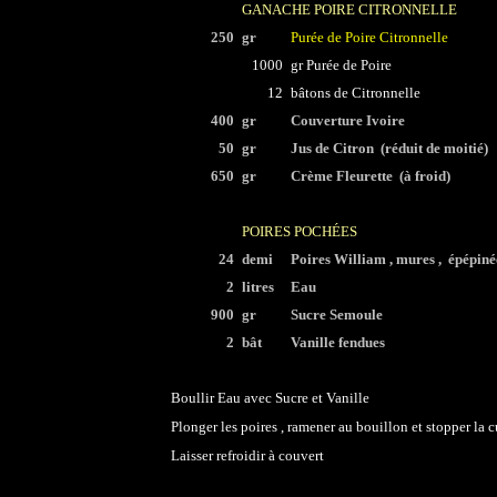
GANACHE POIRE CITRONNELLE
250
gr
Purée de Poire Citronnelle
1000
gr Purée de Poire
12
bâtons de Citronnelle
400
gr
Couverture Ivoire
50
gr
Jus de Citron (réduit de moitié)
650
gr
Crème Fleurette (à froid)
POIRES POCHÉES
24
demi
Poires William , mures , épépiné
2
litres
Eau
900
gr
Sucre Semoule
2
bât
Vanille fendues
Boullir Eau avec Sucre et Vanille
Plonger les poires , ramener au bouillon et stopper la 
Laisser refroidir à couvert