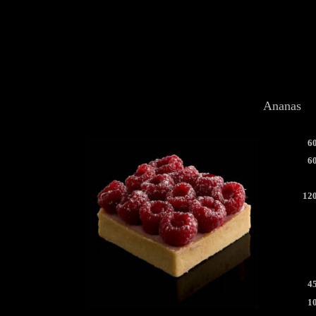
Ananas
6
6
12
4
1