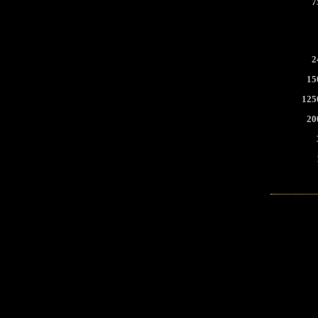
7
2
15
125
20
GANACHE PUMKIN