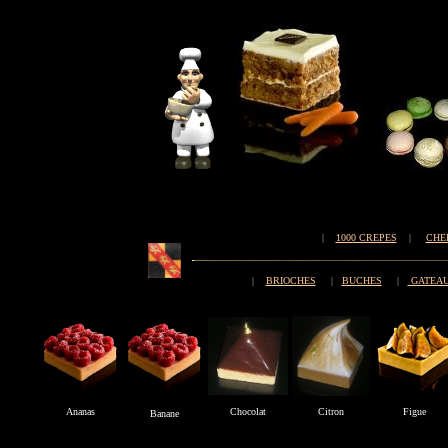
|
1000 CREPES
|
CHE
|
BRIOCHES
|
BUCHES
|
GATEAU
Ananas
Chocolat
Citron
Figue
Banane