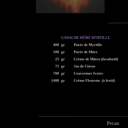
GANACHE M
Û
RE MYRTILLE
400
gr
Purée de Myrtille
100
gr
Purée de Mûre
25
gr
Crème de Mûres (facultatif)
75
gr
Jus de Citron
700
gr
Couverture Ivoire
1400
gr
Crème Fleurette (à froid)
Pecan