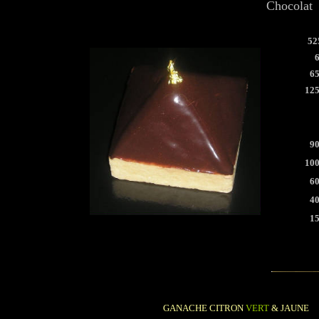
Chocolat
52
6
12
9
10
6
4
1
GANACHE CITRON
VERT
& JAUNE