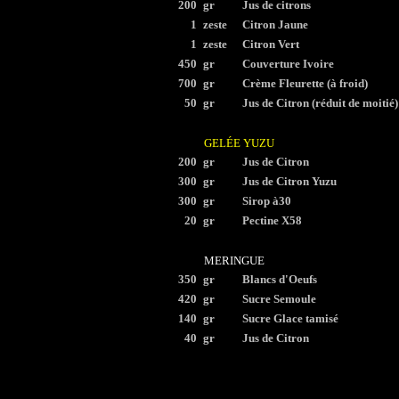
200
gr
Jus de citrons
1
zeste
Citron Jaune
1
zeste
Citron Vert
450
gr
Couverture Ivoire
700
gr
Crème Fleurette (à froid)
50
gr
Jus de Citron (réduit de moitié)
GELÉE YUZU
200
gr
Jus de Citron
300
gr
Jus de Citron Yuzu
300
gr
Sirop à30
20
gr
Pectine X58
MERINGUE
350
gr
Blancs d'Oeufs
420
gr
Sucre Semoule
140
gr
Sucre Glace tamisé
40
gr
Jus de Citron