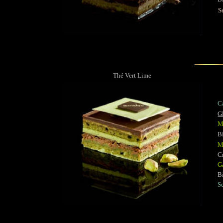
S
Thé Vert Lime
C
G
M
Bi
M
Cr
G
Bi
S