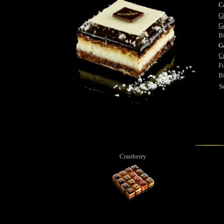
C
G
G
B
G
C
Fu
Bi
S
Cranberry