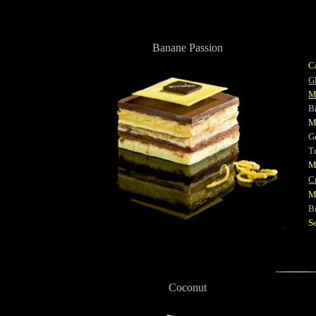
Banane Passion
C
G
M
Bi
M
Ge
Tr
M
C
Mo
Bi
S
Coconut