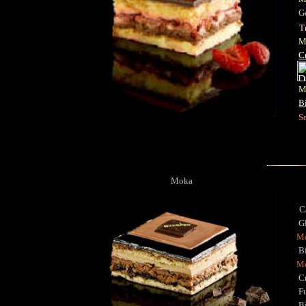
Ge
T
M
C
Mo
B
S
Moka
C
G
Mo
B
Mo
Cr
Fu
Bi