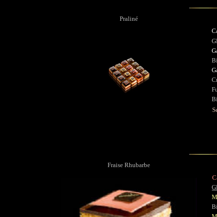
Praliné
C
G
G
B
G
Cr
Fu
Bi
S
Fraise Rhubarbe
C
G
Mo
Bi
M